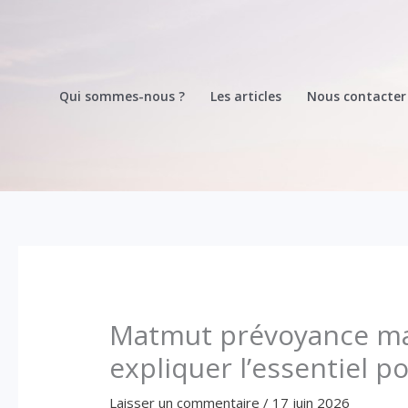
Aller
au
contenu
Qui sommes-nous ?
Les articles
Nous contacter
Matmut prévoyance main
expliquer l’essentiel p
Laisser un commentaire
/
17 juin 2026