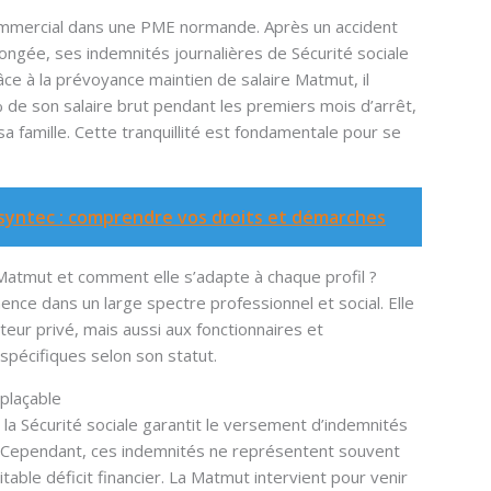
commercial dans une PME normande. Après un accident
olongée, ses indemnités journalières de Sécurité sociale
âce à la prévoyance maintien de salaire Matmut, il
de son salaire brut pendant les premiers mois d’arrêt,
 sa famille. Cette tranquillité est fondamentale pour se
 syntec : comprendre vos droits et démarches
 Matmut et comment elle s’adapte à chaque profil ?
ence dans un large spectre professionnel et social. Elle
eur privé, mais aussi aux fonctionnaires et
spécifiques selon son statut.
mplaçable
r la Sécurité sociale garantit le versement d’indemnités
nt. Cependant, ces indemnités ne représentent souvent
itable déficit financier. La Matmut intervient pour venir