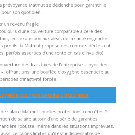
sa prévoyance Matmut se déclenche pour garantir le
 pour son quotidien.
r un revenu fragile
s toujours d’une couverture comparable à celle des
rtant, leur exposition aux aléas de la santé engendre
ces profils, la Matmut propose des contrats dédiés qui
, parfois assorties d’une rente en cas d’invalidité.
couverture des frais fixes de l’entreprise – loyer des
 –, offrant ainsi une bouffée d’oxygène essentielle au
périodes d’inactivité forcée.
oyance pour vos besoins d'assurance
 de salaire Matmut : quelles protections concrètes ?
tien de salaire autour d’une série de garanties
financière robuste, même dans les situations imprévues.
ussi certaines limites qu’il est indispensable de